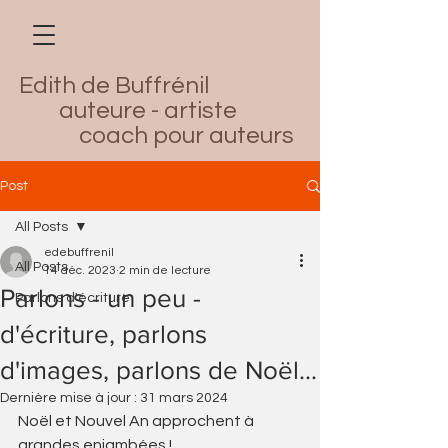
Edith de Buffrénil
auteure - artiste
coach pour auteurs
Post
All Posts
edebuffrenil
All Posts
14 déc. 2023
2 min de lecture
Parlons - un peu -
Parlons d'écriture
d'écriture, parlons
d'images, parlons de Noël...
Dernière mise à jour :
31 mars 2024
Noël et Nouvel An approchent à 
grandes enjambées !