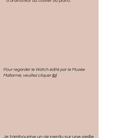
d'ordinateur au clavier du piano.
Pour regarder le Watch édité par le Musée
Mallarmé, veuillez cliquer
ici
Je tambourine un air perdu sur une vieille