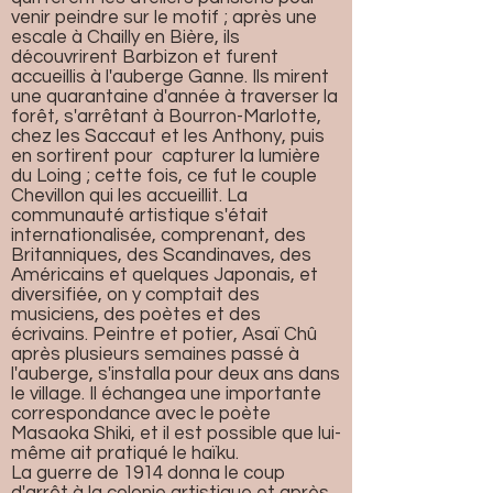
venir peindre sur le motif ; après une
escale à Chailly en Bière, ils
découvrirent Barbizon et furent
accueillis à l'auberge Ganne. Ils mirent
une quarantaine d'année à traverser la
forêt, s'arrêtant à Bourron-Marlotte,
chez les Saccaut et les Anthony, puis
en sortirent pour capturer la lumière
du Loing ; cette fois, ce fut le couple
Chevillon qui les accueillit. La
communauté artistique s'était
internationalisée, comprenant, des
Britanniques, des Scandinaves, des
Américains et quelques Japonais, et
diversifiée, on y comptait des
musiciens, des poètes et des
écrivains. Peintre et potier, Asaï Chû
après plusieurs semaines passé à
l'auberge, s'installa pour deux ans dans
le village. Il échangea une importante
correspondance avec le poète
Masaoka Shiki, et il est possible que lui-
même ait pratiqué le haïku.
La guerre de 1914 donna le coup