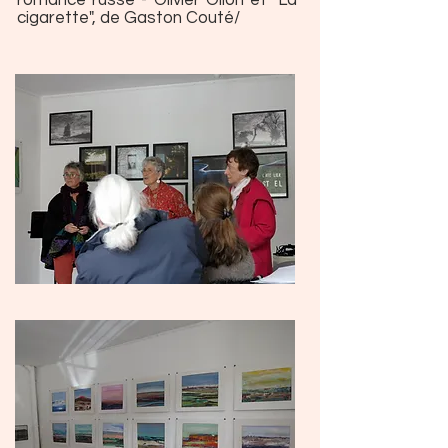
romance russe - Olivier Ollon et "La
cigarette", de Gaston Couté/